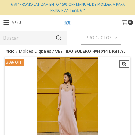
🔥🚀 "PROMO LANZAMIENTO 15% OFF MANUAL DE MOLDERIA PARA
PRINCIPIANTES🚀🔥."
0
MENÚ
PRODUCTOS
Inicio
/
Moldes Digitales
/
VESTIDO SOLERO -M4014 DIGITAL
30
%
OFF