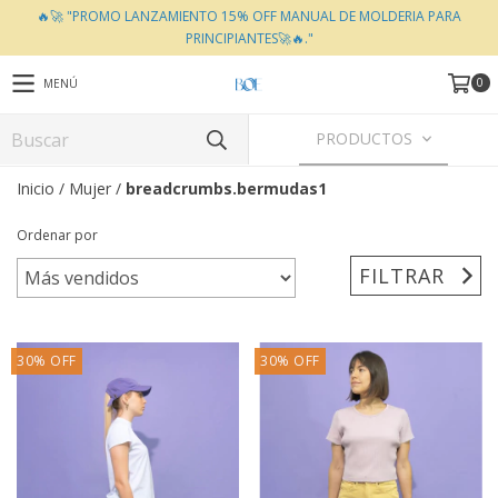
🔥🚀 "PROMO LANZAMIENTO 15% OFF MANUAL DE MOLDERIA PARA
PRINCIPIANTES🚀🔥."
0
MENÚ
PRODUCTOS
Inicio
/
Mujer
/
breadcrumbs.bermudas1
Ordenar por
FILTRAR
30
%
OFF
30
%
OFF